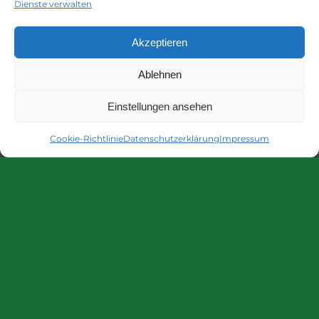
Dienste verwalten
Akzeptieren
Ablehnen
Einstellungen ansehen
Cookie-Richtlinie
Datenschutzerklärung
Impressum
Markusstraße 7
59590 Geseke
02942-5809292
info@neumann-physiotherapie.de
physiotherapie_geseke